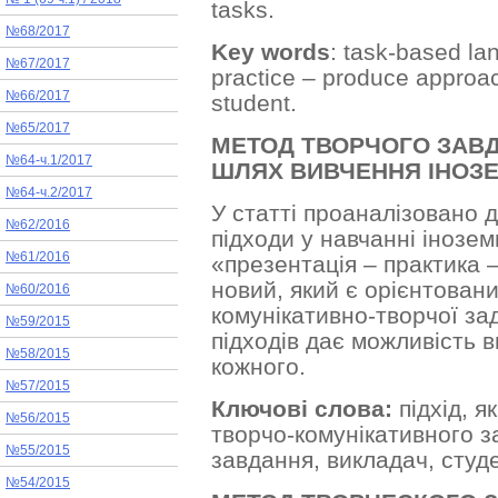
tasks.
№68/2017
Key words
: task-based la
№67/2017
practice – produce approach
№66/2017
student.
№65/2017
МЕТОД ТВОРЧОГО ЗАВ
№64-ч.1/2017
ШЛЯХ ВИВЧЕННЯ ІНОЗ
№64-ч.2/2017
У статті проаналізовано 
№62/2016
підходи у навчанні інозе
№61/2016
«презентація – практика 
новий, який є орієнтован
№60/2016
комунікативно-творчої за
№59/2015
підходів дає можливість 
№58/2015
кожного.
№57/2015
Ключові слова:
підхід, я
№56/2015
творчо-комунікативного з
№55/2015
завдання, викладач, студе
№54/2015