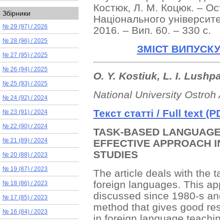
Костюк, Л. М. Коцюк. – О
Збірники
Національного університе
№ 29 (97) / 2026
2016. – Вип. 60. – 330 с.
№ 28 (96) / 2025
ЗМІСТ ВИПУСКУ
№ 27 (95) / 2025
№ 26 (94) / 2025
O. Y. Kostiuk, L. I. Lushp
№ 25 (93) / 2025
National University Ostro
№ 24 (92) / 2024
Текст
статті
/ Full text (P
№ 23 (91) / 2024
№ 22 (90) / 2024
TASK-BASED LANGUAGE
EFFECTIVE APPROACH 
№ 21 (89) / 2024
STUDIES
№ 20 (88) / 2023
№ 19 (87) / 2023
The article deals with the
foreign languages. This a
№ 18 (86) / 2023
discussed since 1980-s and
№ 17 (85) / 2023
method that gives good re
№ 16 (84) / 2023
in foreign language teachi