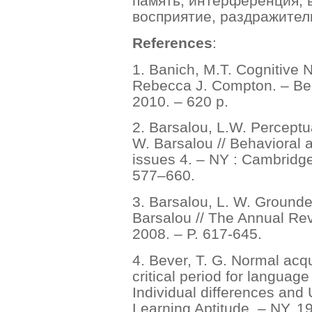
память, интерференция, 
восприятие, раздражител
References
:
1. Banich, M.T. Cognitive 
Rebecca J. Compton. – Bel
2010. – 620 p.
2. Barsalou, L.W. Percept
W. Barsalou // Behavioral 
issues 4. – NY : Cambridge
577–660.
3. Barsalou, L. W. Ground
Barsalou // The Annual Re
2008. – P. 617-645.
4. Bever, T. G. Normal acq
critical period for languag
Individual differences and
Learning Aptitude. – NY, 1