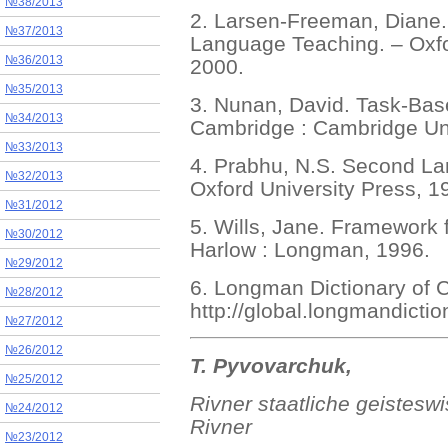
№38/2013
2. Larsen-Freeman, Diane.
№37/2013
Language Teaching. – Oxfor
№36/2013
2000.
№35/2013
3. Nunan, David. Task-Ba
№34/2013
Cambridge : Cambridge Uni
№33/2013
4. Prabhu, N.S. Second La
№32/2013
Oxford University Press, 1
№31/2012
5. Wills, Jane. Framework 
№30/2012
Harlow : Longman, 1996.
№29/2012
6. Longman Dictionary of 
№28/2012
http://global.longmandicti
№27/2012
№26/2012
T. Pyvovarchuk,
№25/2012
Rivner sta
а
tliche geisteswi
№24/2012
Rivner
№23/2012