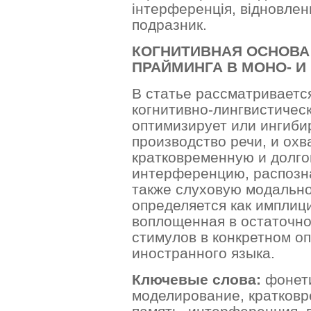
інтерференція, відновлен
подразник.
КОГНИТИВНАЯ ОСНОВА
ПРАЙМИНГА В МОНО- И
В статье рассматриваетс
когнитивно-лингвистичес
оптимизирует или ингиби
производство речи, и ох
кратковременную и долг
интерференцию, распозн
также слуховую модально
определяется как имплиц
воплощенная в остаточно
стимулов в конкретном о
иностранного языка.
Ключевые слова:
фонети
моделирование, кратков