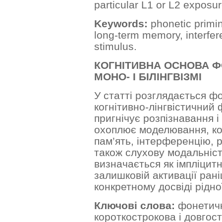
particular L1 or L2 exposur
Keywords:
phonetic primin
long-term memory, interfere
stimulus.
КОГНІТИВНА ОСНОВА Ф
МОНО- І БІЛІНГВІЗМІ
У статті розглядається ф
когнітивно-лінгвістичний
пригнічує розпізнавання 
охоплює моделювання, ко
пам’ять, інтерференцію, р
також слухову модальніст
визначається як імпліцитн
залишковій активації ран
конкретному досвіді рідно
Ключові слова:
фонетичн
короткострокова і довгост