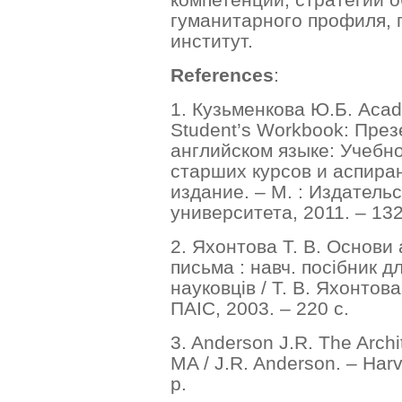
гуманитарного профиля, 
институт.
References
:
1. Кузьменкова Ю.Б. Acade
Student’s Workbook: Пре
английском языке: Учебн
старших курсов и аспиран
издание. – М. : Издатель
университета, 2011. – 132
2. Яхонтова Т. В. Основи
письма : навч. посібник дл
науковців / Т. В. Яхонтова 
ПАІС, 2003. – 220 с.
3. Anderson J.R. The Archi
MA / J.R. Anderson. – Harv
p.