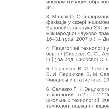
информатизация образован
34.
3. Мацюк О. О. Інформацій
фахівців у сфері іншомовно
Европейская наука ХХІ ве
міжнародної науково-практ
16–31 трав. 2007 р.). – Дн
4. Педагогічні технології
освіті / [Сисоєва С. О., А
ін.] ; за ред. Сисоєвої С. 
5. Першиков В. И. Толков
В. И. Першиков, В. М. Савин
Финансы и статистика, 19
6. Селевко Г. К. Энцикло
технологий : в 2 т. Т. 2 / 
школьных технологий, 2006
технології навчання іншо