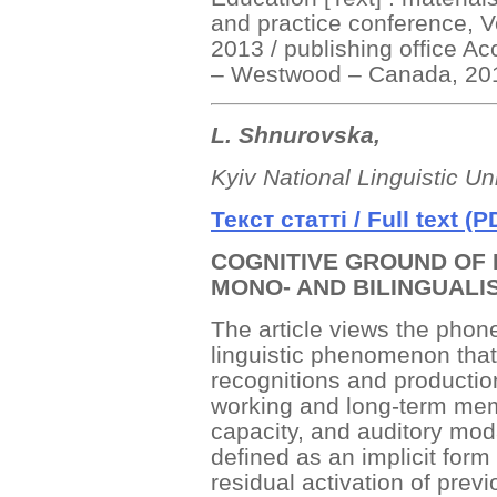
and practice conference, Vo
2013 / publishing office 
– Westwood – Canada, 2013
L. Shnurovska,
Kyiv National Linguistic Uni
Текст
статті
/ Full text (P
COGNITIVE GROUND OF 
MONO- AND BILINGUALI
The article views the phone
linguistic phenomenon that
recognitions and productio
working and long-term memo
capacity, and auditory moda
defined as an implicit for
residual activation of prev