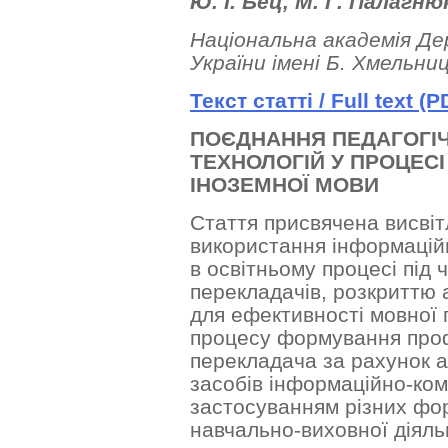
Ю. І. Бец, М. Г. Палагню
Національна академія Де
України імені Б. Хмельни
Текст
статті
/ Full text (P
ПОЄДНАННЯ ПЕДАГОГІЧ
ТЕХНОЛОГІЙ У ПРОЦЕС
ІНОЗЕМНОЇ МОВИ
Стаття присвячена висвіт
використання інформаційн
в освітньому процесі під 
перекладачів, розкриттю 
для ефективності мовної п
процесу формування проф
перекладача за рахунок 
засобів інформаційно-кому
застосуванням різних форм
навчально-виховної діяль