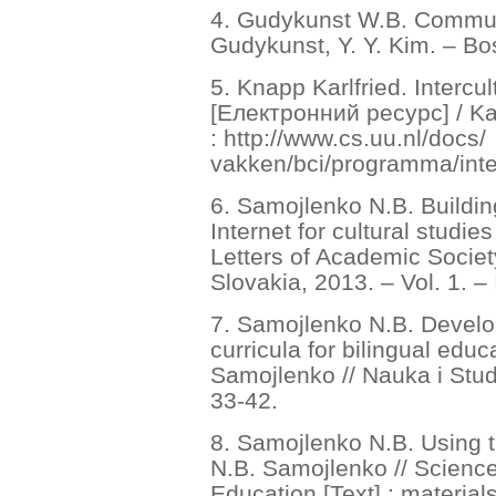
4. Gudykunst W.В. Communi
Gudykunst, Y. Y. Kim. – Bo
5. Knapp Karlfried. Interc
[Електронний ресурс] / Ka
: http://www.cs.uu.nl/docs/
vakken/bci/programma/inter
6. Samojlenko N.B. Buildin
Internet for cultural studie
Letters of Academic Societ
Slovakia, 2013. – Vol. 1. –
7. Samojlenko N.B. Develo
curricula for bilingual educ
Samojlenko // Nauka i Stud
33-42.
8. Samojlenko N.B. Using th
N.B. Samojlenko // Scienc
Education [Text] : materials