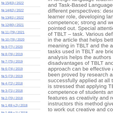
№ 15(83) / 2022
and Task-Based Language 
different perspectives: de
№ 14(82) / 2022
learner role, developing 
№ 13(81) / 2022
competence; strong and we
№ 12(80) / 2021
pointed out. Special attent
№ 11 (79) / 2021
of TBLT – task. Various def
in the article that helps b
№ 10 (78) / 2020
meaning in TBLT and the app
№ 9 (77) / 2020
tasks used in TBLT are brie
№ 8 (76) / 2019
analysis helps the authors
disadvantages of TBLT and 
№ 7 (75) / 2019
approach can be effective a
№ 6 (74) / 2019
been proved by research a
№ 5 (73) / 2019
successfully applied at all 
№ 4 (72) / 2018
is stressed that applying 
competence of students an
№ 3 (71) / 2018
features as creativity and 
№ 2 (70) / 2018
instructors this method giv
№ 1 (69 ч.2) / 2018
to work out creative and c
№ 1 (69 ч.1) / 2018