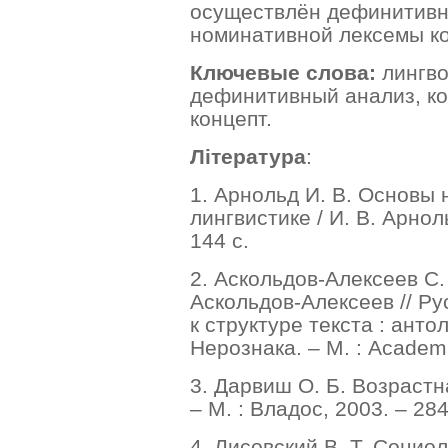
осуществлён дефинитивн
номинативной лексемы ко
Ключевые слова:
лингво
дефинитивный анализ, ко
концепт.
Література
:
1. Арнольд И. В. Основы
лингвистике / И. В. Арнол
144 с.
2. Аскольдов-Алексеев С. 
Аскольдов-Алексеев // Ру
к структуре текста : антол
Нерознака. – М. : Academi
3. Дарвиш О. Б. Возрастн
– М. : Владос, 2003. – 284
4. Лисовский В. Т. Социо