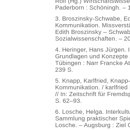
Rolf (Hg.) Wirtschaftswiss
Paderborn : Schöningh. – 
3. Broszinsky-Schwabe, Edit
Kommunikation. Missverstä
Edith Broszinsky – Schwab
Sozialwissenschaften. – 20
4. Heringer, Hans Jürgen. 
Grundlagen und Konzepte /
Tübingen : Narr Francke A
239 S.
5. Knapp, Karlfried, Knapp-P
Kommunikation. / karlfried
// In: Zeitschrift für Frem
S. 62–93.
6. Losche, Helga. Interkul
Sammlung praktischer Spi
Losche. – Augsburg : Ziel