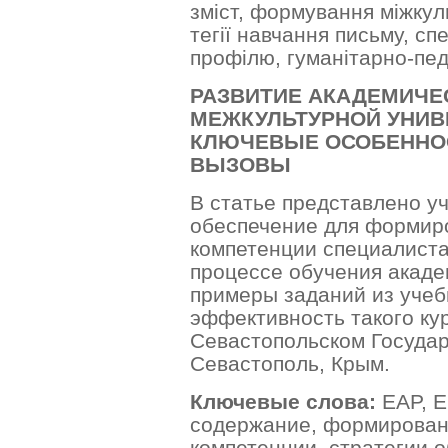
зміст, формування міжкул
тегії навчання письму, сп
профілю, гуманітарно-педа
РАЗВИТИЕ АКАДЕМИЧЕ
МЕЖКУЛЬТУРНОЙ УНИВ
КЛЮЧЕВЫЕ ОСОБЕННОС
ВЫЗОВЫ
В статье представлено у
обеспечение для формир
компетенции специалиста
процессе обучения акаде
примеры заданий из учеб
эффективность такого ку
Севастопольском Государ
Севастополь, Крым.
Ключевые слова:
EAP, E
содержание, формирован
компетенции, стратегии 