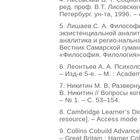
ред. проф. В.Т. Лисовского
Петербург. ун-та, 1996. – 
5. Лишаев С. А. Философ
экзистенциальной аналит
аналитика и регио-нальная
Вестник Самарской гуман
«Философия. Филология». 
6. Леонтьев А. А. Психоло
– Изд-е 5-е. – М. : Academ
7. Никитин М. В. Разверн
В. Никитин // Вопросы ко
– № 1. – С. 53–154.
8. Cambridge Learner’s Dic
resource]. – Access mode : 
9. Collins Cobuild Advance
– Great Britain : Harper Co