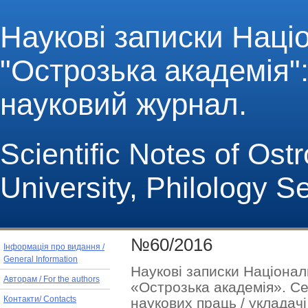
Наукові записки Наці
"Острозька академія": 
науковий журнал.
Scientific Notes of Os
University, Philology S
№60/2016
Інформація про видання /
General Information
Наукові записки Націонал
Авторам / For the authors
«Острозька академія». Сер
наукових праць / укладачі 
Контакти/ Contacts