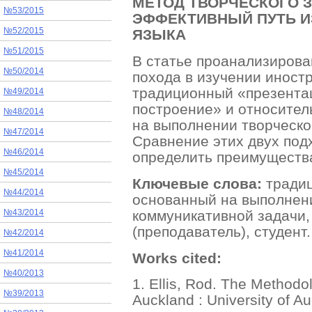
МЕТОД ТВОРЧЕСКОГО 
№53/2015
ЭФФЕКТИВНЫЙ ПУТЬ И
ЯЗЫКА
№52/2015
№51/2015
В статье проанализиров
№50/2014
похода в изучении иност
традиционный «презентац
№49/2014
построение» и относител
№48/2014
на выполнении творческо
№47/2014
Сравнение этих двух под
№46/2014
определить преимущества
№45/2014
Ключевые слова:
традиц
№44/2014
основанный на выполнени
коммуникативной задачи,
№43/2014
(преподаватель), студент.
№42/2014
№41/2014
Works cited:
№40/2013
1. Ellis, Rod. The Methodo
№39/2013
Auckland : University of A