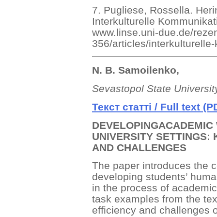
7. Pugliese, Rossella. Her
Interkulturelle Kommunikati
www.linse.uni-due.de/reze
356/articles/interkulturel
N. B. Samoilenko,
Sevastopol State Universit
Текст
статті
/ Full text (P
DEVELOPINGACADEMIC 
UNIVERSITY SETTINGS:
AND CHALLENGES
The paper introduces the c
developing students’ human
in the process of academic
task examples from the text
efficiency and challenges 