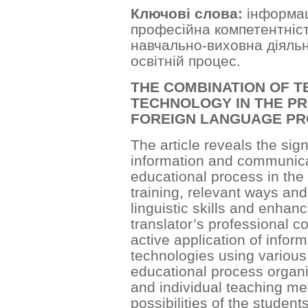
Ключові слова:
інформаці
професійна компетентніст
навчально-виховна діяльн
освітній процес.
THE COMBINATION OF T
TECHNOLOGY IN THE PR
FOREIGN LANGUAGE PR
The article reveals the sig
information and communica
educational process in the 
training, relevant ways and
linguistic skills and enhan
translator’s professional
active application of info
technologies using variou
educational process organi
and individual teaching m
possibilities of the student