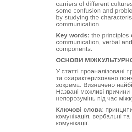
carriers of different cultur
some confusion and proble
by studying the characterist
communication.
Key words:
the principles 
communication, verbal an
components.
ОСНОВИ
МІЖКУЛЬТУРН
У статті проаналізовані п
та охарактеризовано поня
зокрема. Визначено найбі
Названі можливі причини
непорозумінь під час міжк
Ключові слова
: принципи
комунікація, вербальні т
комунікації.