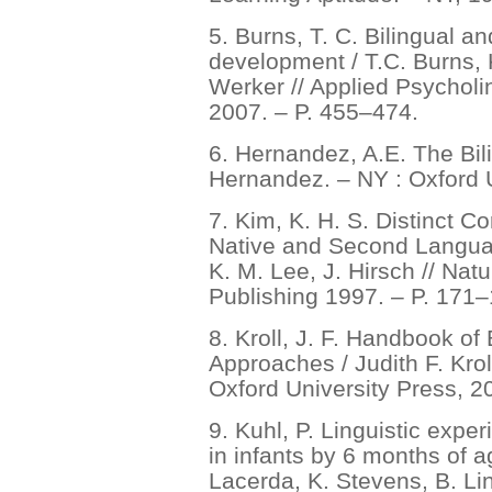
5. Burns, T. C. Bilingual a
development / T.C. Burns, K
Werker // Applied Psycholin
2007. – P. 455–474.
6. Hernandez, A.E. The Bili
Hernandez. – NY : Oxford U
7. Kim, K. H. S. Distinct C
Native and Second Language
K. M. Lee, J. Hirsch // Natu
Publishing 1997. – P. 171–
8. Kroll, J. F. Handbook of
Approaches / Judith F. Krol
Oxford University Press, 2
9. Kuhl, P. Linguistic expe
in infants by 6 months of ag
Lacerda, K. Stevens, B. Li