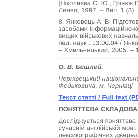
[Ніколаєва С. Ю., Грінюк Г. А
Ленвіт, 1997. – Вип. 1 (3). 
8. Янковець А. В. Підгото
засобами інформаційно-ко
вищих військових навчаль
пед. наук : 13.00.04 / Я
– Хмельницький, 2005. – 
О. В. Бешлей,
Чернівецький національн
Федьковича, м. Чернівці
Текст
статті
/ Full text (P
ПОНЯТТЄВА СКЛАДОВА
Досліджується поняттєва
сучасній англійській мові.
лексикографічних джерел