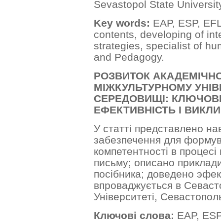
Sevastopol State Universit
Key words:
EAP, ESP, EFL,
contents, developing of int
strategies, specialist of hu
and Pedagogy.
РОЗВИТОК АКАДЕМІЧН
МІЖКУЛЬТУРНОМУ УНІ
СЕРЕДОВИЩІ: КЛЮЧОВІ
ЕФЕКТИВНІСТЬ І ВИКЛ
У статті представлено н
забезпечення для формув
компетентності в процесі
письму; описано приклади
посібника; доведено эфек
впроваджується в Севас
Університеті, Севастопол
Ключові слова:
EAP, ESP,