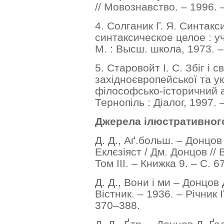
// Мовознавство. – 1996. 
4. Солганик Г. Я. Синтак
синтаксическое целое : уч
М. : Высш. школа, 1973. –
5. Старовойт І. С. Збіг і с
західноєвропейської та у
філософсько-історичний ан
Тернопіль : Діалог, 1997. 
Джерела ілюстративног
Д. Д., Аґ.больш. – Донцов
Еклєзіяст / Дм. Донцов // В
Том ІІІ. – Книжка 9. – С. 
Д. Д., Вони і ми – Донцов 
Вістник. – 1936. – Річник І
370–388.