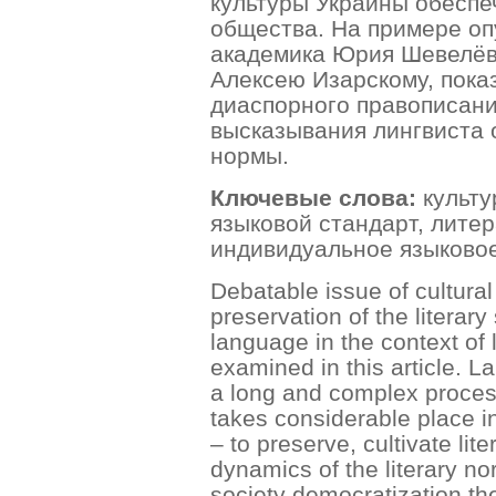
культуры Украины обеспе
общества. На примере о
академика Юрия Шевелёв
Алексею Изарскому, показ
диаспорного правописан
высказывания лингвиста 
нормы.
Ключевые слова:
культу
языковой стандарт, лите
индивидуальное языковое
Debatable issue of cultural
preservation of the literary
language in the context of 
examined in this article. 
a long and complex proces
takes considerable place i
– to preserve, cultivate li
dynamics of the literary no
society democratization th