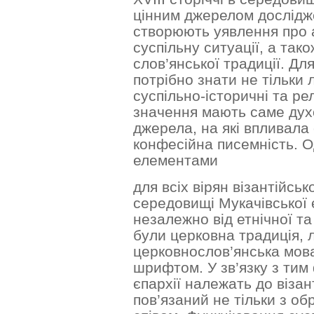
цінним джерелом дослідже
створюють уявлення про 
суспільну ситуації, а так
слов’янської традиції. Дл
потрібно знати не тільки 
суспільно-історичні та рел
значення мають саме духо
джерела, на які впливал
конфесійна писемність. 
елементами
для всіх вірян візантійсь
середовищі Мукачівської єп
незалежно від етнічної та
були церковна традиція, л
церковнослов’янська мов
шрифтом. У зв’язку з тим 
єпархії належать до візан
пов’язаний не тільки з о