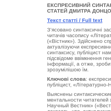
ЕКСПРЕСИВНИЙ СИНТАК
СТАТЕЙ ДМИТРА ДОНЦ
Текст статті /
Full text
З’ясовано синтаксичні за
читачів часопису «Літера
(«Вістник»). Здійснено сп
актуалізуючи експресивни
синтаксису, публіцист на
підсвідоме ввімкнення ген
інформації, а отже, зроб
зрозумілішою їм.
Ключові слова
: експрес
публіцист, «Літературно-Н
Выяснены синтаксические
ментальности читателей 
Научный Вестник» («Вест