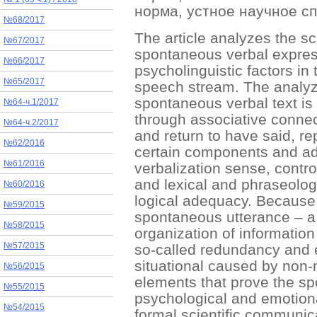
норма, устное научное с
№68/2017
The article analyzes the sc
№67/2017
spontaneous verbal expres
№66/2017
psycholinguistic factors in
№65/2017
speech stream. The analyz
spontaneous verbal text is 
№64-ч.1/2017
through associative connec
№64-ч.2/2017
and return to have said, re
№62/2016
certain components and adj
№61/2016
verbalization sense, contro
and lexical and phraseologi
№60/2016
logical adequacy. Because o
№59/2015
spontaneous utterance – a s
№58/2015
organization of informatio
so-called redundancy and 
№57/2015
situational caused by non-
№56/2015
elements that prove the sp
№55/2015
psychological and emotiona
№54/2015
formal scientific communica