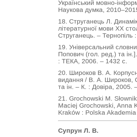
Український мовно-інфор
Наукова думка, 2010–201
18. Струганець Л. Динамі
літературної мови ХХ стол
Струганець. – Тернопіль :
19. Універсальний словник
Попович (гол. ред.) та ін.].
: ТЕКА, 2006. – 1432 с.
20. Широков В. А. Корпусн
видання / В. А. Широков, О
та ін. – К. : Довіра, 2005. 
21. Grochowski M. Słownik 
Maciej Grochowski, Anna 
Kraków : Polska Akademia 
Супрун Л. В.