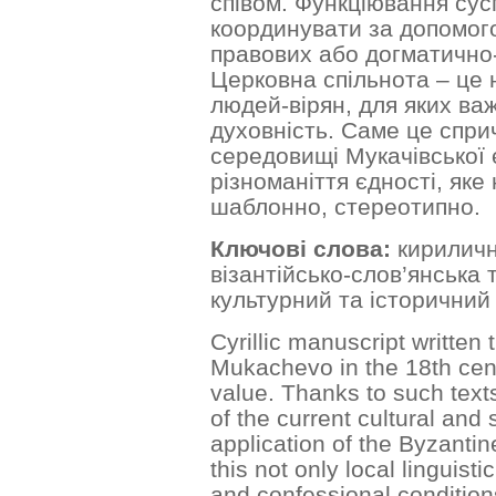
співом. Функціювання су
координувати за допомог
правових або догматично-
Церковна спільнота – це
людей-вірян, для яких важ
духовність. Саме це спри
середовищі Мукачівської є
різноманіття єдності, яке
шаблонно, стереотипно.
Ключові слова:
кириличн
візантійсько-слов’янська 
культурний та історичний
Cyrillic manuscript written 
Mukachevo in the 18th cent
value. Thanks to such texts
of the current cultural and 
application of the Byzantin
this not only local linguisti
and confessional condition