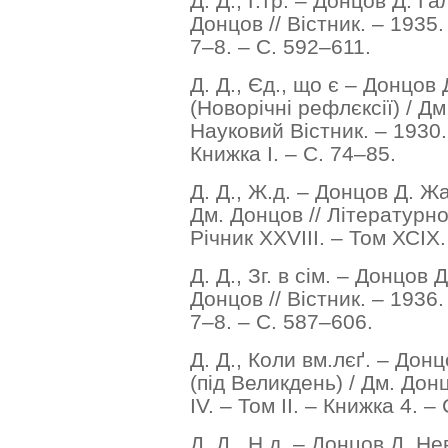
Д. Д., Ґ.тр. – Донцов Д. Ґ
Донцов // Вістник. – 1935. 
7–8. – С. 592–611.
Д. Д., Єд., що є – Донцов
(Новорічні рефлєксії) / Дм
Науковий Вістник. – 1930. 
Книжка І. – С. 74–85.
Д. Д., Ж.д. – Донцов Д. Жа
Дм. Донцов // Літературно
Річник ХХVІІІ. – Том ХСІХ.
Д. Д., Зг. в сім. – Донцов 
Донцов // Вістник. – 1936. 
7–8. – С. 587–606.
Д. Д., Коли вм.лєґ. – Дон
(під Великдень) / Дм. Донц
ІV. – Том ІІ. – Книжка 4. –
Д. Д., Н.д. – Донцов Д. Не