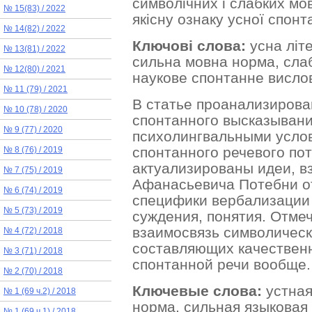
символічних і слабких мо
№ 15(83) / 2022
якісну ознаку усної спонт
№ 14(82) / 2022
Ключові слова:
усна літ
№ 13(81) / 2022
сильна мовна норма, сла
№ 12(80) / 2021
наукове спонтанне висло
№ 11 (79) / 2021
В статье проанализирова
№ 10 (78) / 2020
спонтанного высказывани
№ 9 (77) / 2020
психолингвальными усло
спонтанного речевого пот
№ 8 (76) / 2019
актуализированы идеи, в
№ 7 (75) / 2019
Афанасьевича Потебни о
№ 6 (74) / 2019
специфики вербализации
№ 5 (73) / 2019
суждения, понятия. Отме
взаимосвязь символическ
№ 4 (72) / 2018
составляющих качествен
№ 3 (71) / 2018
спонтанной речи вообще.
№ 2 (70) / 2018
Ключевые слова:
устная
№ 1 (69 ч.2) / 2018
норма, сильная языковая
№ 1 (69 ч.1) / 2018