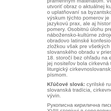
pramenným materiálom. Vď
utvoriť obraz o aktuálnej ku
o uplatňovaní sa byzantsko
výskum týchto pomerov je 
jazykovú prax, ale aj histo
pomery. Osobitnú úlohu pre
nábožensko-kultúrne zdroje
obradovo latinské konfesi
zložkou však pre všetkých 
slovanského obradu v prie
18. storočí bez ohľadu na 
jej nositeľov bola cirkevná 
liturgický cirkevnoslovans
písmom.
Kľúčové slová:
cyrilské r
slovanská tradícia, cirkevné
vývin.
Рукописна кирилична пис
XVIII сторіччі в середовищ