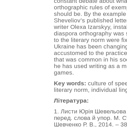
constant debate about what
orthographic rules of exem
should be. By the example
Shevelіov’s published lett
writer Olexa Izarskуy, insta
diaspora orthography was s
to the literary norm were f
Ukraine has been changing, 
accustomed to the practice
that was common in his soc
he has used writing as a m
games.
Key words:
culture of spee
literary norm, individual li
Література:
1. Листи Юрія Шевельова 
перед. слова й упор. М. 
Шевченко Р. В., 2014. – 38