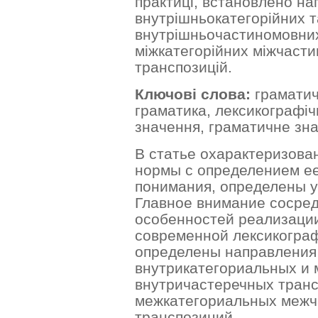
практиці, встановлено на
внутрішньокатегорійних т
внутрішньочастиномовних
міжкатегорійних міжчасти
транспозицій.
Ключові слова:
граматич
граматика, лексикографіч
значення, граматичне зн
В статье охарактеризова
нормы с определением ее
понимания, определены 
Главное внимание сосре
особенностей реализаци
современной лексикограф
определены направления
внутрикатегориальных и
внутричастеречных транс
межкатегориальных межч
транспозиций.