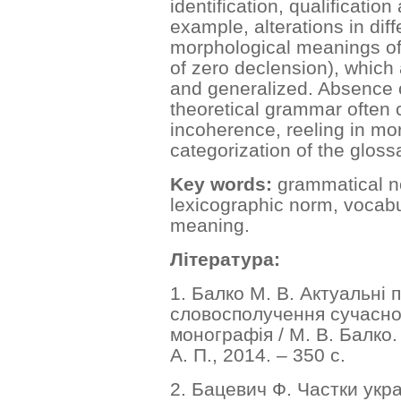
identification, qualification
example, alterations in diff
morphological meanings o
of zero declension), which 
and generalized. Absence 
theoretical grammar often 
incoherence, reeling in mo
categorization of the gloss
Key words:
grammatical no
lexicographic norm, vocab
meaning.
Література
:
1. Балко М. В. Актуальні 
словосполучення сучасної
монографія / М. В. Балко.
А. П., 2014. – 350 с.
2. Бацевич Ф. Частки укра