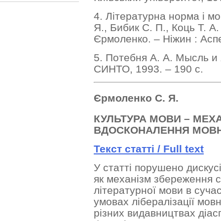
4. Літературна норма і мо
Я., Бибик С. П., Коць Т. А. 
Єрмоленко. – Ніжин : Аспе
5. Потебня А. А. Мысль и я
СИНТО, 1993. – 190 с.
Єрмоленко С. Я.
КУЛЬТУРА МОВИ – МЕХ
ВДОСКОНАЛЕННЯ МОВН
Текст статті /
Full text
У статті порушено дискус
як механізм збереження с
літературної мови в суча
умовах лібералізації мов
різних видавництвах діас