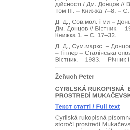
дійсності / Дм. Донцов // В
Том ІІІ. – Книжка 7–8. – С
Д. Д., Сов.мол. і ми – Дон
Дм. Донцов // Вістник. – 19
Книжка 1. – С. 17–32.
Д. Д., Сум.маркс. – Донц
– Ґітлєр – Сталінська опози
Вістник. – 1933. – Річник 
Ž
e
ň
uch
Peter
CYRILSK
Á
RUKOPISN
Á
PROSTREDÍ MUKAČEVSKE
Текст статті / Full text
Cyrilská rukopisná písomná 
storočí prostredí Mukačev