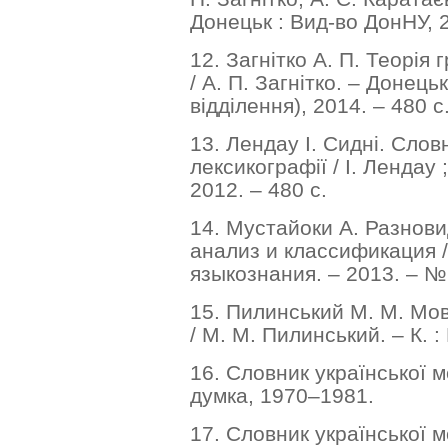
Донецьк : Вид-во ДонНУ, 2
12. Загнітко А. П. Теорія 
/ А. П. Загнітко. – Донец
відділення), 2014. – 480 с
13. Лендау І. Сидні. Сло
лексикографії / І. Лендау ; [
2012. – 480 с.
14. Мустайоки А. Разнови
анализ и классификация /
языкознания. – 2013. – № 
15. Пилинський М. М. Мов
/ М. М. Пилинський. – К. :
16. Словник української мо
думка, 1970–1981.
17. Словник української мов