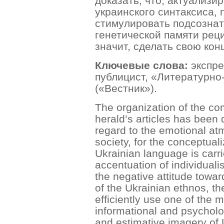
доказать, что, актуализи
украинского синтаксиса, 
стимулировать подсозна
генетической памяти рец
значит, сделать свою кон
Ключевые слова:
экспре
публицист, «Литературно
(«Вестник»).
The organization of the co
herald’s articles has been
regard to the emotional at
society, for the conceptuali
Ukrainian language is carri
accentuation of individuali
the negative attitude towa
of the Ukrainian ethnos, th
efficiently use one of the m
informational and psycholo
and estimative imagery of 