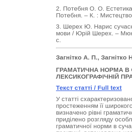
2. Потебня О. О. Естетика 
Потебня. – К. : Мистецтво
3. Шерех Ю. Нарис сучасн
мови / Юрій Шерех. – Мю
с.
Загнітко А. П., Загнітко Н
ГРАМАТИЧНА НОРМА В 
ЛЕКСИКОГРАФІЧНІЙ ПР
Текст статті /
Full text
У статті схарактеризован
простеженням її широкого
визначено рівні граматич
приділено розгляду особл
граматичної норми в суча