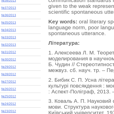
communication standards re
№38/2013
given to the weak represen
№37/2013
scientific spontaneous utt
№36/2013
Key words:
oral literary 
№35/2013
language norm, poor langua
№34/2013
spontaneous utterance.
№33/2013
Література:
№32/2013
1. Алексеева Л. М. Теоре
№31/2012
моделирования в научном 
№30/2012
Б. Чудин // Стереотипност
№29/2012
межвуз. сб. науч. тр. – П
№28/2012
2. Бибик С. П. Усна літер
№27/2012
культурі повсякдення : мо
№26/2012
: Аспект-Поліграф, 2013. 
№25/2012
3. Коваль А. П. Науковий 
№24/2012
мови. Структура наукового 
№23/2012
Київський університет, 197