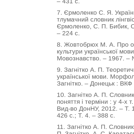
– 431 с.
7. Єрмоленко С. Я. Україн
тлумачний словник лінгвіс
Єрмоленко, С. П. Бибик, О.
– 224 с.
8. Жовтобрюх М. А. Про 
культури української мови
Мовознавство. – 1967. – 
9. Загнітко А. П. Теорети
української мови. Морфоло
Загнітко. – Донецьк : ВКФ
10. Загнітко А. П. Словник
поняття і терміни : у 4-х т.
Вид-во ДонНУ, 2012. – Т. 1. 
426 с.; Т. 4. – 388 с.
11. Загнітко А. П. Словник 
П. Загнітко, А. С. Каратаєв