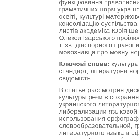
функціювання правописних
граматичних норм українс
освіті, культурі материко
консолідацію суспільства
листів академіка Юрія Ш
Олекси Ізарського проіл
т. зв. діаспорного правоп
мовознавця про мовну но
Ключові слова:
культура
стандарт, літературна но
свідомість.
В статье рассмотрен дис
культуры речи в сохране
украинского литературног
либерализации языковой
использования орфографи
словообразовательной, 
литературного языка в сф