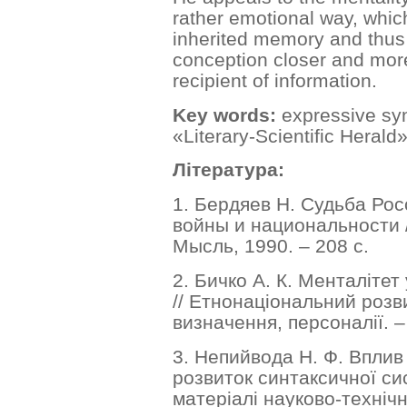
rather emotional way, whic
inherited memory and thus 
conception closer and mor
recipient of information.
Key words:
expressive syn
«Literary-Scientific Herald
Література:
1. Бердяев Н. Судьба Ро
войны и национальности /
Мысль, 1990. – 208 с.
2. Бичко А. К. Менталітет 
// Етнонаціональний розви
визначення, персоналії. –
3. Непийвода Н. Ф. Вплив
розвиток синтаксичної си
матеріалі науково-технічн