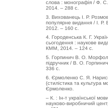
слова : монографія / Ф. С.
2014. – 288 с.
3. Вихованець І. Р. Розмо
популярне видання / І. Р.
2012. – 160 с.
4. Городенська К. Г. Укра
сьогодення : наукове видан
КММ, 2014. – 124 с.
5. Горпинич В. О. Морфоло
підручник / В. О. Горпинич
336 с.
6. Єрмоленко С. Я. Нариси
(стилістика та культура мо
Єрмоленко.
– К. : Ін-т української мо
науково-виробничий центр