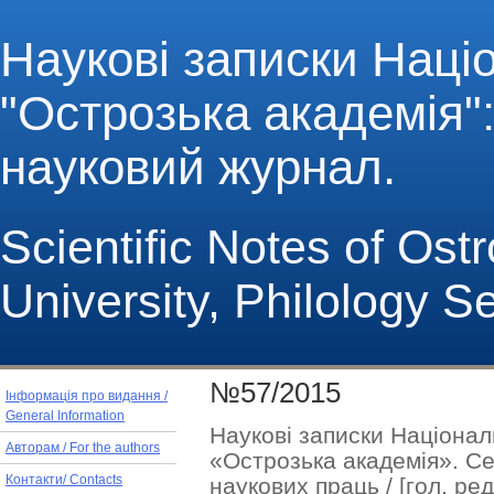
Наукові записки Наці
"Острозька академія": 
науковий журнал.
Scientific Notes of Os
University, Philology S
№57/2015
Інформація про видання /
General Information
Наукові записки Націонал
Авторам / For the authors
«Острозька академія». Сер
наукових праць / [гол. ред.
Контакти/ Contacts