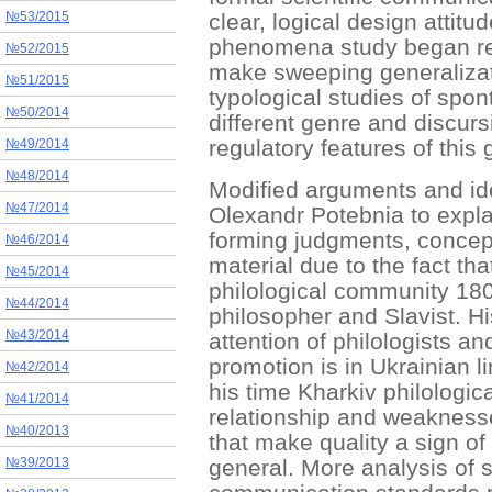
clear, logical design attit
№53/2015
phenomena study began rela
№52/2015
make sweeping generaliza
№51/2015
typological studies of spo
№50/2014
different genre and discursi
regulatory features of this g
№49/2014
№48/2014
Modified arguments and ide
№47/2014
Olexandr Potebnia to explai
forming judgments, concepts
№46/2014
material due to the fact tha
№45/2014
philological community 180 
№44/2014
philosopher and Slavist. Hi
attention of philologists and
№43/2014
promotion is in Ukrainian li
№42/2014
his time Kharkiv philologic
№41/2014
relationship and weakness
№40/2013
that make quality a sign o
general. More analysis of
№39/2013