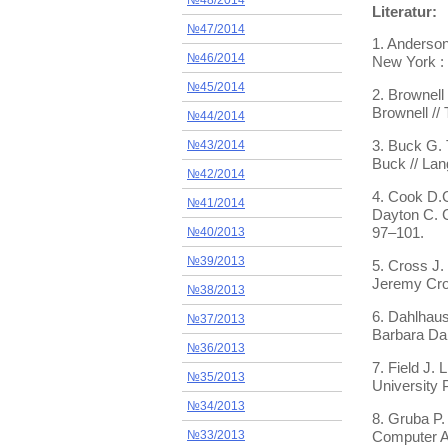
№48/2014
Literatur:
№47/2014
1. Anderson
№46/2014
New York : 
№45/2014
2. Brownell
Brownell //
№44/2014
3. Buck G. 
№43/2014
Buck // Lan
№42/2014
4. Cook D.C
№41/2014
Dayton C. C
97–101.
№40/2013
№39/2013
5. Cross J.
Jeremy Cro
№38/2013
6. Dahlhaus
№37/2013
Barbara Dah
№36/2013
7. Field J.
№35/2013
University 
№34/2013
8. Gruba P.
Computer A
№33/2013