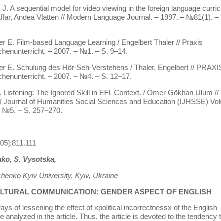
, J. A sequential model for video viewing in the foreign language curri
ffar, Andea Vlatten // Modern Language Journal. – 1997. – №81(1). – 
ler E. Film-based Language Learning / Engelbert Thaler // Praxis
enunterricht. – 2007. – №1. – S. 9–14.
ler E. Schulung des Hör-Seh-Verstehens / Thaler, Engelbert // PRAXI
enunterricht. – 2007. – №4. – S. 12–17.
 Listening: The Ignored Skill in EFL Context. / Ömer Gökhan Ulum //
al Journal of Humanities Social Sciences and Education (IJHSSE) Vo
– №5. – S. 257–270.
05]:811.111
ko, S. Vysotska,
henko Kyiv University, Kyiv, Ukraine
LTURAL COMMUNICATION: GENDER ASPECT OF ENGLISH
ays of lessening the effect of «political incorrectness» of the English
 analyzed in the article. Thus, the article is devoted to the tendency 