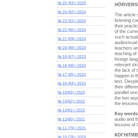
№ 25 (93) / 2025
HÖRVERST
№ 24 (92) / 2024
The article 
listening c
№ 23 (91) / 2024
their pract
№ 22 (90) / 2024
of the curre
such actual
№ 21 (89) / 2024
audiovisual
teachers an
№ 20 (88) / 2023
teaching of 
№ 19 (87) / 2023
foreign lan
relevant sk
№ 18 (86) / 2023
the lack of
№ 17 (85) / 2023
happen in t
text. Despi
№ 16 (84) / 2023
their differ
parallel use
№ 15(83) / 2022
the two asp
№ 14(82) / 2022
the lessons
№ 13(81) / 2022
Key words
audio and t
№ 12(80) / 2021
lessons of 
№ 11 (79) / 2021
КОГНІТИВ
№ 10 (78) / 2020