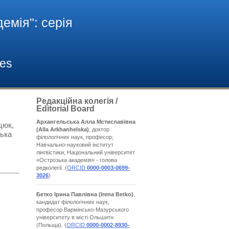
емія": cерія
ies
Редакційна колегія /
Editorial Board
Архангельська Алла Мстиславівна
цюк,
(Alla Arkhanhelska)
, доктор
зька
філологічних наук, професор;
Навчально-науковий інститут
лінгвістики, Національний університет
«Острозька академія» - голова
редколегії. (
ORCID
0000-0003-0699-
3026
)
Бетко Ірина Павлівна
(Irena Betko)
,
кандидат філологічних наук,
професор Вармінсько-Мазурського
університету в місті Ольшитн
(Польща). (
ORCID
0000-0002-8930-