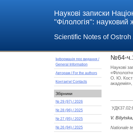
Наукові записки Націо
"Філологія": науковий
Scientific Notes of Ostro
№64-ч.
Інформація про видання /
General Information
Наукові за
«Філологічн
Авторам / For the authors
О. Ю. Кост
Контакти/ Contacts
академія», 
Збірники
№ 29 (97) / 2026
УДК37.02:
№ 28 (96) / 2025
V. Bilytska
№ 27 (95) / 2025
Nationale t
№ 26 (94) / 2025