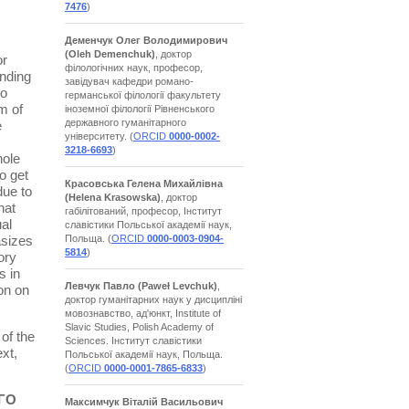
7476
)
Деменчук Олег Володимирович
(Oleh Demenchuk)
, доктор
or
філологічних наук, професор,
anding
завідувач кафедри романо-
to
германської філології факультету
m of
іноземної філології Рівненського
державного гуманітарного
e
університету. (
ORCID
0000-0002-
3218-6693
)
hole
o get
Красовська Гелена Михайлівна
due to
(Helena Krasowska)
, доктор
hat
габілітований, професор, Інститут
al
славістики Польської академії наук,
asizes
Польща. (
ORCID
0000-0003-0904-
5814
)
ory
s in
Левчук Павло
(Paweł Levchuk)
,
on on
доктор гуманітарних наук у дисципліні
мовознавство, ад'юнкт, Institute of
Slavic Studies, Polish Academy of
of the
Sciences. Інститут славістики
xt,
Польської академії наук, Польща.
(
ORCID
0000-0001-7865-6833
)
ГО
Максимчук Віталій Васильович