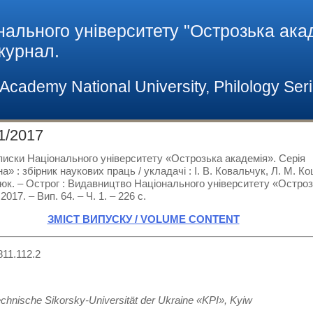
нального університету "Острозька акад
 журнал.
h Academy National University, Philology Ser
1/2017
писки Національного університету «Острозька академія». Серія
а» : збірник наукових праць / укладачі : І. В. Ковальчук, Л. М. Ко
юк. – Острог : Видавництво Національного університету «Остро
2017. – Вип. 64. – Ч. 1. – 226 с.
ЗМІСТ ВИПУСКУ / VOLUME CONTENT
811.112.2
,
echnische Sikorsky-Universität der Ukraine «KPI», Kyiw