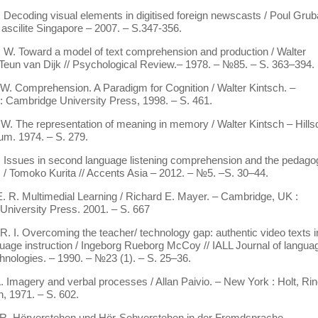
. Decoding visual elements in digitised foreign newscasts / Poul Gruba
ascilite Singapore – 2007. – S.347-356.
, W. Toward a model of text comprehension and production / Walter
 Teun van Dijk // Psychological Review.– 1978. – №85. – S. 363–394.
 W. Comprehension. A Paradigm for Cognition / Walter Kintsch. –
 Cambridge University Press, 1998. – S. 461.
 W. The representation of meaning in memory / Walter Kintsch – Hills
aum. 1974. – S. 279.
T. Issues in second language listening comprehension and the pedago
s / Tomoko Kurita // Accents Asia – 2012. – №5. –S. 30–44.
. R. Multimedial Learning / Richard E. Mayer. – Cambridge, UK :
niversity Press. 2001. – S. 667
. I. Overcoming the teacher/ technology gap: authentic video texts i
guage instruction / Ingeborg Rueborg McCoy // IALL Journal of langua
chnologies. – 1990. – №23 (1). – S. 25–36.
A. Imagery and verbal processes / Allan Paivio. – New York : Holt, Rin
, 1971. – S. 602.
 R. Hörverstehen und Hör-Sehverstehen in der Fremdsprache –