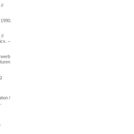
//
 1990.
//
cs. –
erwerb
lturen
g
tion /
.
.