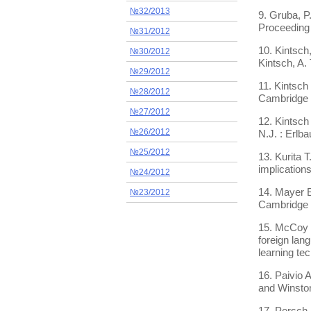
№32/2013
9. Gruba, P
Proceeding 
№31/2012
10. Kintsch
№30/2012
Kintsch, A.
№29/2012
11. Kintsch
№28/2012
Cambridge :
№27/2012
12. Kintsch
№26/2012
N.J. : Erlb
№25/2012
13. Kurita 
implication
№24/2012
14. Mayer E
№23/2012
Cambridge U
15. McCoy R
foreign lan
learning te
16. Paivio 
and Winston
17. Porsch