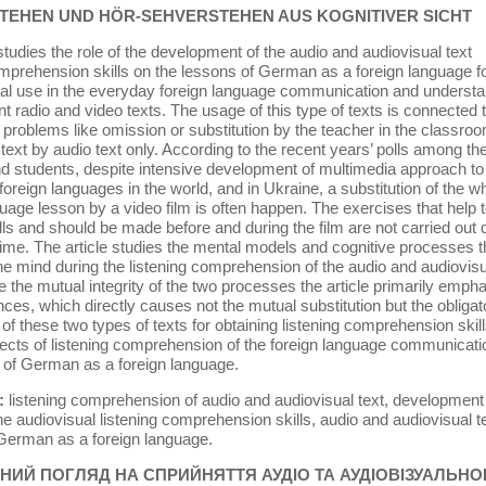
EHEN UND HÖR-SEHVERSTEHEN AUS KOGNITIVER SICHT
studies the role of the development of the audio and audiovisual text
omprehension skills on the lessons of German as a foreign language f
ical use in the everyday foreign language communication and underst
nt radio and video texts. The usage of this type of texts is connected 
 problems like omission or substitution by the teacher in the classroo
 text by audio text only. According to the recent years’ polls among th
d students, despite intensive development of multimedia approach to
foreign languages in the world, and in Ukraine, a substitution of the w
guage lesson by a video film is often happen. The exercises that help t
ills and should be made before and during the film are not carried out 
 time. The article studies the mental models and cognitive processes t
he mind during the listening comprehension of the audio and audiovisu
te the mutual integrity of the two processes the article primarily emph
ences, which directly causes not the mutual substitution but the obligat
 of these two types of texts for obtaining listening comprehension skill
ects of listening comprehension of the foreign language communicati
 of German as a foreign language.
:
listening comprehension of audio and audiovisual text, development 
he audiovisual listening comprehension skills, audio and audiovisual te
German as a foreign language.
НИЙ ПОГЛЯД НА СПРИЙНЯТТЯ АУДІО ТА АУДІОВІЗУАЛЬНО