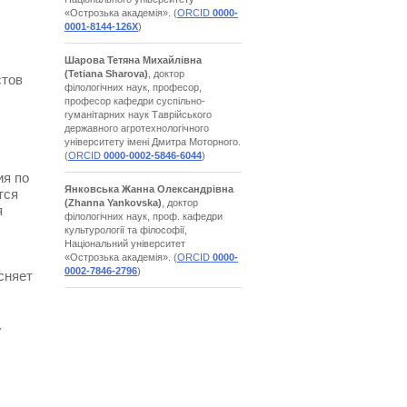
«Острозька академія». (
ORCID
0000-
0001-8144-126X
)
Шарова Тетяна Михайлівна
(Tetiana Sharova)
, доктор
стов
філологічних наук, професор,
професор кафедри суспільно-
гуманітарних наук Таврійського
державного агротехнологічного
університету імені Дмитра Моторного.
(
ORCID
0000-0002-5846-6044
)
ия по
Янковська Жанна Олександрівна
тся
(Zhanna Yankovska)
, доктор
я
філологічних наук, проф. кафедри
культурології та філософії,
Національний університет
«Острозька академія». (
ORCID
0000-
0002-7846-2796
)
сняет
.