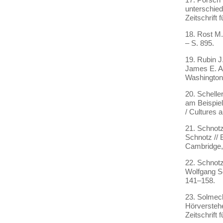
unterschied
Zeitschrift
18. Rost M.
– S. 895.
19. Rubin J
James E. Al
Washington,
20. Schelle
am Beispiel
/ Cultures 
21. Schnotz
Schnotz //
Cambridge, 
22. Schnotz
Wolfgang Sc
141–158.
23. Solmec
Hörversteh
Zeitschrift