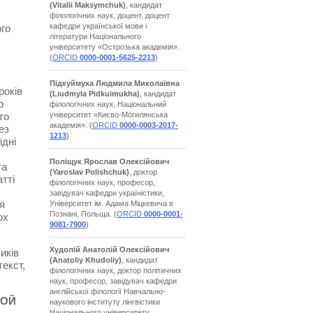
(Vitalii Maksymchuk)
, кандидат
філологічних наук, доцент, доцент
кафедри української мови і
ого
літератури Національного
університету «Острозька академія».
(
ORCID
0000-0001-5625-2213
)
Підкуймуха Людмила Миколаївна
років
(Liudmyla Pidkuimukha)
, кандидат
о
філологічних наук, Національний
університет «Києво-Могилянська
то
академія». (
ORCID
0000-0003-2017-
ез
1213
)
ідні
Поліщук Ярослав Олексійович
та
(Yaroslav Polishchuk)
, доктор
атті
філологічних наук, професор,
завідувач кафедри україністики,
я
Університет ім. Адама Міцкевича в
Познані, Польща. (
ORCID
0000-0001-
ох
9081-7900
)
Худолій Анатолій Олексійович
иків
(Anatoliy Khudoliy)
, кандидат
текст,
філологічних наук, доктор політичних
наук, професор, завідувач кафедри
англійської філології Навчально-
НОЙ
наукового інституту лінгвістики
Національного університету