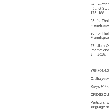
24. Swaffar
/ Janet Swa
175–188.
25. (a) Tha
Fremdsprach
26. (b) Tha
Fremdsprach
27. Ulum Ö.
Internation
2. – 2015. 
УДК304.4:3
O. Borysen
Borys Hrinc
CROSSCU
Particular w
language are