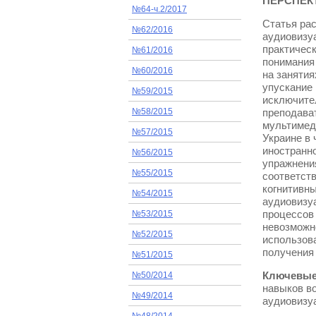
ПЕРСПЕК
№64-ч.2/2017
Статья рас
№62/2016
аудиовизуа
практичес
№61/2016
понимания 
№60/2016
на занятия
упускание 
№59/2015
исключите
преподават
№58/2015
мультимеди
№57/2015
Украине в 
иностранн
№56/2015
упражнени
№55/2015
соответст
когнитивны
№54/2015
аудиовизуа
процессов 
№53/2015
невозможн
№52/2015
использова
получения
№51/2015
Ключевые
№50/2014
навыков во
№49/2014
аудиовизуа