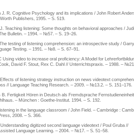
 J. R. Cognitive Psychology and its implications / John Robert Ander
Worth Publishers, 1995. – S. 519.
 J. Teaching listening: Some thoughts on behavioral approaches / Jud
 The Bulletin. – 1994. – №57. – S. 19–26.
The testing of listening comprehension: an introspective study / Garr
guage Testing. – 1991. – №8. – S. 67–91.
 Using video to increase oral proficiency: A Model for Lehrerfortbildun
ook, David F. Stout, Rex C. Dahl // Unterrichtspraxis. – 1988. – №21
 Effects of listening strategy instruction on news videotext comprehen
ss // Language Teaching Research. – 2009. – №13.2. – S. 151–176.
 B. Fertigkeit Hören in Deutsch als Fremdsprache Fernstudieneinheit
lhaus. – München : Goethe-Institut. 1994. – S. 192.
 Listening in the language classroom / John Field. – Cambridge : Camb
Press, 2008. – S. 366.
 Understanding digitized second language videotext / Poul Gruba //
ssisted Language Learning. – 2004. – №17. – S. 51–58.