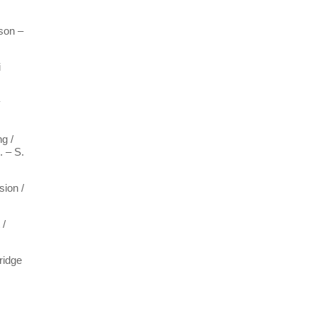
son –
i
y
g /
. – S.
sion /
 /
ridge