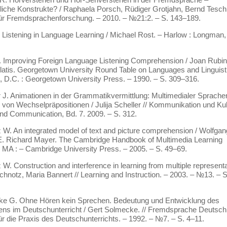
liche Konstrukte? / Raphaela Porsch, Rüdiger Grotjahn, Bernd Tesch 
 für Fremdsprachenforschung. – 2010. – №21:2. – S. 143–189.
 Listening in Language Learning / Michael Rost. – Harlow : Longman,
. Improving Foreign Language Listening Comprehension / Joan Rubin 
atis. Georgetown University Round Table on Languages and Linguisti
 D.C. : Georgetown University Press. – 1990. – S. 309–316.
r J. Animationen in der Grammatikvermittlung: Multimedialer Sprach
 von Wechselpräpositionen / Julija Scheller // Kommunikation und Ku
and Communication, Bd. 7. 2009. – S. 312.
 W. An integrated model of text and picture comprehension / Wolfgan
 E. Richard Mayer. The Cambridge Handbook of Multimedia Learning
MA : – Cambridge University Press. – 2005. – S. 49–69.
 W. Construction and interference in learning from multiple representa
hnotz, Maria Bannert // Learning and Instruction. – 2003. – №13. – S
ke G. Ohne Hören kein Sprechen. Bedeutung und Entwicklung des
ens im Deutschunterricht / Gert Solmecke. // Fremdsprache Deutsch
 für die Praxis des Deutschunterrichts. – 1992. – №7. – S. 4–11.