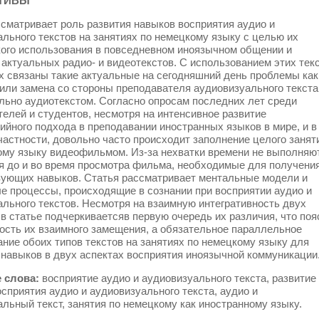
ТИВЫ
сматривает роль развития навыков восприятия аудио и
льного текстов на занятиях по немецкому языку с целью их
кого использования в повседневном иноязычном общении и
актуальных радио- и видеотекстов. С использованием этих тек
х связаны такие актуальные на сегодняшний день проблемы как
или замена со стороны преподавателя аудиовизуального текста
льно аудиотекстом. Согласно опросам последних лет среди
елей и студентов, несмотря на интенсивное развитие
йного подхода в преподавании иностранных языков в мире, и в
частности, довольно часто происходит заполнение целого занят
ому языку видеофильмом. Из-за нехватки времени не выполняю
я до и во время просмотра фильма, необходимые для получени
вующих навыков. Статья рассматривает ментальные модели и
е процессы, происходящие в сознании при восприятии аудио и
льного текстов. Несмотря на взаимную интегративность двух
в статье подчеркиваетсяв первую очередь их различия, что поя
ость их взаимного замещения, а обязательное параллельное
ние обоих типов текстов на занятиях по немецкому языку для
 навыков в двух аспектах восприятия иноязычной коммуникации
 слова:
восприятие аудио и аудиовизуального текста, развитие
сприятия аудио и аудиовизуального текста, аудио и
льный текст, занятия по немецкому как иностранному языку.