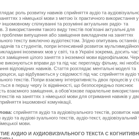
глядає роль розвитку навиків сприйняття аудіо та аудіовізуальн
 заняттях з німецької мови з метою їх практичного використання у
іншомовному спілкуванні та розумінні актуальних радіо- та
ів. З використанням такого виду текстів пов’язані актуальні для
я проблеми випущення або заміщення викладачем на заняттях
льного тексту виключно аудіотекстом. Згідно опитувань останніх 
адачів та студентів, попри інтенсивний розвиток мультимедійног
икладанні іноземних мов у світі, та в Україні зокрема, досить час
ся заміщення цілого заняття з іноземної мови відеофільмом. Чер
не виконуються вправи до та під час перегляду фільму, які необх
ння відповідних навиків. Стаття розглядає ментальні моделі та
 процеси, що відбуваються у свідомості під час сприйняття аудіо 
льного текстів. Попри взаємну інтегративність двох процесів у ст
ться в першу чергу їх відмінності, що безпосередньо пояснює
ть взаємного заміщення, а обов’язкове паралельне використанн
 текстів на заняттях з німецької мови для отримання навиків у дв
прийняття іншомовної комунікації.
лова:
сприйняття аудіо та аудіовізуального текстів, розвиток нав
аудіо та аудіові-зуального текстів, аудіо-текст, аудіовізуальний 
німецької мови.
ТИЕ АУДИО И АУДИОВИЗУАЛЬНОГО ТЕКСТА С КОГНИТИВ