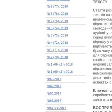
ТЕКСТУ
№ 9 (77) / 2020
Стаття роз
№ 8 (76) / 2019
текстів на
щоденному 
№ 7 (75) / 2019
відеотекст
сьогоденн
№ 6 (74) / 2019
аудіовізуа
№ 5 (73) / 2019
серед викл
підходу у в
№ 4 (72) / 2018
відбуваєть
брак часу 
№ 3 (71) / 2018
для отрима
№ 2 (70) / 2018
когнітивні
аудіовізуа
№ 1 (69 ч.2) / 2018
підкреслює
№ 1 (69 ч.1) / 2018
неможливіс
двох типів
№68/2017
аспектах с
№67/2017
Ключові с
№66/2017
сприйняття 
заняття з 
№65/2017
ВОСПРИЯ
№64-ч.1/2017