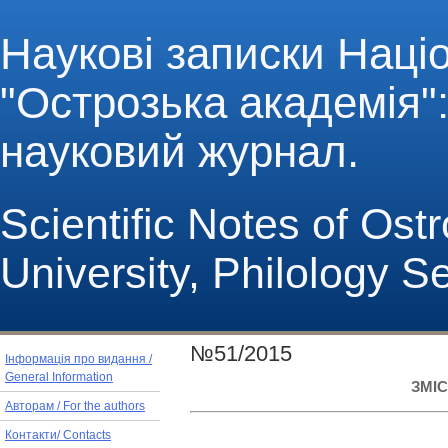
Наукові записки Наці
"Острозька академія": 
науковий журнал.
Scientific Notes of Os
University, Philology S
№51/2015
Інформація про видання /
General Information
ЗМІС
Авторам / For the authors
Контакти/ Contacts