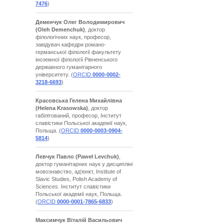
7476
)
Деменчук Олег Володимирович
(Oleh Demenchuk)
, доктор
філологічних наук, професор,
завідувач кафедри романо-
германської філології факультету
іноземної філології Рівненського
державного гуманітарного
університету. (
ORCID
0000-0002-
3218-6693
)
Красовська Гелена Михайлівна
(Helena Krasowska)
, доктор
габілітований, професор, Інститут
славістики Польської академії наук,
Польща. (
ORCID
0000-0003-0904-
5814
)
Левчук Павло
(Paweł Levchuk)
,
доктор гуманітарних наук у дисципліні
мовознавство, ад'юнкт, Institute of
Slavic Studies, Polish Academy of
Sciences. Інститут славістики
Польської академії наук, Польща.
(
ORCID
0000-0001-7865-6833
)
Максимчук Віталій Васильович