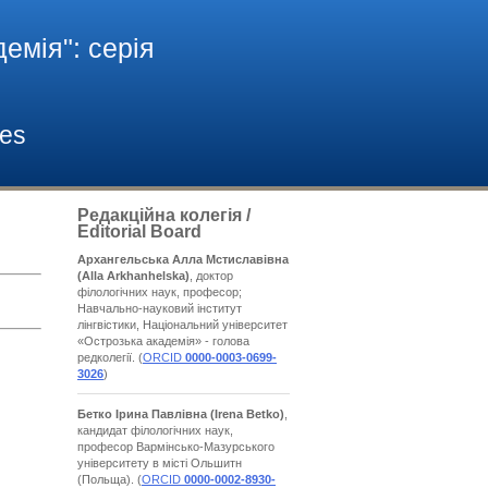
емія": cерія
ies
Редакційна колегія /
Editorial Board
Архангельська Алла Мстиславівна
(Alla Arkhanhelska)
, доктор
філологічних наук, професор;
Навчально-науковий інститут
лінгвістики, Національний університет
«Острозька академія» - голова
редколегії. (
ORCID
0000-0003-0699-
3026
)
Бетко Ірина Павлівна
(Irena Betko)
,
кандидат філологічних наук,
професор Вармінсько-Мазурського
університету в місті Ольшитн
(Польща). (
ORCID
0000-0002-8930-