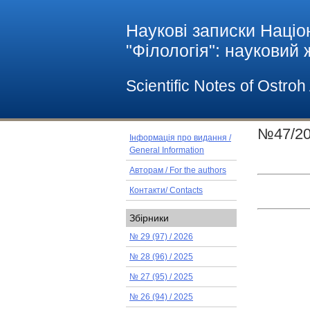
Наукові записки Націо
"Філологія": науковий
Scientific Notes of Ostro
№47/2
Інформація про видання /
General Information
Авторам / For the authors
Контакти/ Contacts
Збірники
№ 29 (97) / 2026
№ 28 (96) / 2025
№ 27 (95) / 2025
№ 26 (94) / 2025