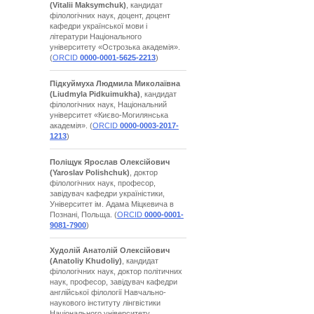
(Vitalii Maksymchuk)
, кандидат
філологічних наук, доцент, доцент
кафедри української мови і
літератури Національного
університету «Острозька академія».
(
ORCID
0000-0001-5625-2213
)
Підкуймуха Людмила Миколаївна
(Liudmyla Pidkuimukha)
, кандидат
філологічних наук, Національний
університет «Києво-Могилянська
академія». (
ORCID
0000-0003-2017-
1213
)
Поліщук Ярослав Олексійович
(Yaroslav Polishchuk)
, доктор
філологічних наук, професор,
завідувач кафедри україністики,
Університет ім. Адама Міцкевича в
Познані, Польща. (
ORCID
0000-0001-
9081-7900
)
Худолій Анатолій Олексійович
(Anatoliy Khudoliy)
, кандидат
філологічних наук, доктор політичних
наук, професор, завідувач кафедри
англійської філології Навчально-
наукового інституту лінгвістики
Національного університету