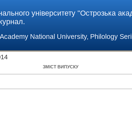
нального університету "Острозька акад
 журнал.
h Academy National University, Philology Ser
014
ЗМІСТ ВИПУСКУ