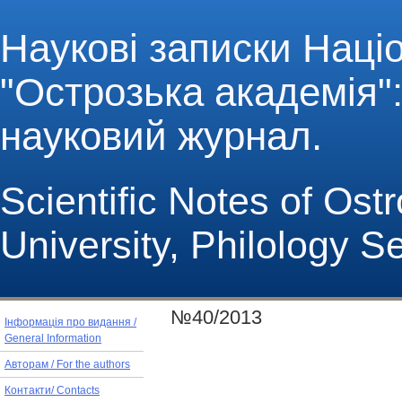
Наукові записки Наці
"Острозька академія": 
науковий журнал.
Scientific Notes of Os
University, Philology S
№40/2013
Інформація про видання /
General Information
Авторам / For the authors
Контакти/ Contacts