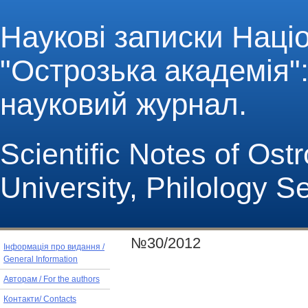
Наукові записки Наці
"Острозька академія": 
науковий журнал.
Scientific Notes of Os
University, Philology S
№30/2012
Інформація про видання /
General Information
Авторам / For the authors
Контакти/ Contacts