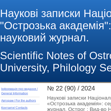
Наукові записки Наці
"Острозька академія": 
науковий журнал.
Scientific Notes of Os
University, Philology S
№ 22 (90) / 2024
Інформація про видання /
General Information
Наукові записки Націонал
Авторам / For the authors
«Острозька академія»: се
журнал. Острог : Вид-во Н
Контакти/ Contacts