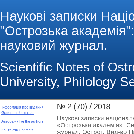
Наукові записки Наці
"Острозька академія": 
науковий журнал.
Scientific Notes of Os
University, Philology S
№ 2 (70) / 2018
Інформація про видання /
General Information
Наукові записки націонал
Авторам / For the authors
«Острозька академія»: Се
журнал.
Острог: Вид-во Н
Контакти/ Contacts