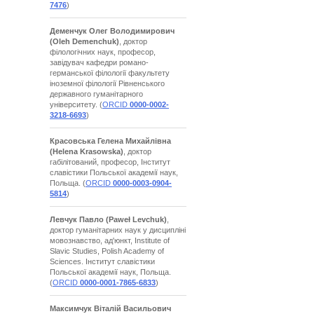
7476
)
Деменчук Олег Володимирович
(Oleh Demenchuk)
, доктор
філологічних наук, професор,
завідувач кафедри романо-
германської філології факультету
іноземної філології Рівненського
державного гуманітарного
університету. (
ORCID
0000-0002-
3218-6693
)
Красовська Гелена Михайлівна
(Helena Krasowska)
, доктор
габілітований, професор, Інститут
славістики Польської академії наук,
Польща. (
ORCID
0000-0003-0904-
5814
)
Левчук Павло
(Paweł Levchuk)
,
доктор гуманітарних наук у дисципліні
мовознавство, ад'юнкт, Institute of
Slavic Studies, Polish Academy of
Sciences. Інститут славістики
Польської академії наук, Польща.
(
ORCID
0000-0001-7865-6833
)
Максимчук Віталій Васильович