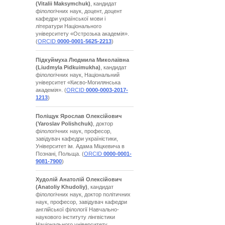
(Vitalii Maksymchuk)
, кандидат
філологічних наук, доцент, доцент
кафедри української мови і
літератури Національного
університету «Острозька академія».
(
ORCID
0000-0001-5625-2213
)
Підкуймуха Людмила Миколаївна
(Liudmyla Pidkuimukha)
, кандидат
філологічних наук, Національний
університет «Києво-Могилянська
академія». (
ORCID
0000-0003-2017-
1213
)
Поліщук Ярослав Олексійович
(Yaroslav Polishchuk)
, доктор
філологічних наук, професор,
завідувач кафедри україністики,
Університет ім. Адама Міцкевича в
Познані, Польща. (
ORCID
0000-0001-
9081-7900
)
Худолій Анатолій Олексійович
(Anatoliy Khudoliy)
, кандидат
філологічних наук, доктор політичних
наук, професор, завідувач кафедри
англійської філології Навчально-
наукового інституту лінгвістики
Національного університету