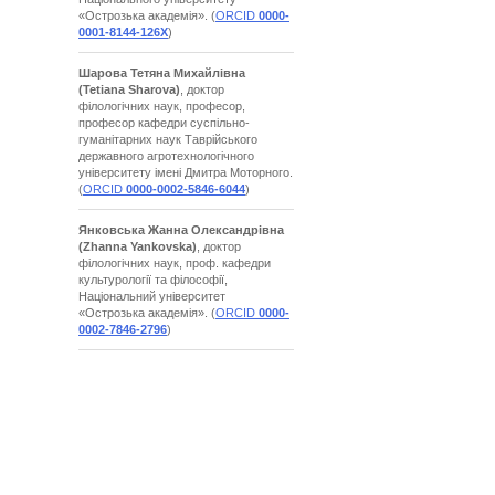
«Острозька академія». (
ORCID
0000-
0001-8144-126X
)
Шарова Тетяна Михайлівна
(Tetiana Sharova)
, доктор
філологічних наук, професор,
професор кафедри суспільно-
гуманітарних наук Таврійського
державного агротехнологічного
університету імені Дмитра Моторного.
(
ORCID
0000-0002-5846-6044
)
Янковська Жанна Олександрівна
(Zhanna Yankovska)
, доктор
філологічних наук, проф. кафедри
культурології та філософії,
Національний університет
«Острозька академія». (
ORCID
0000-
0002-7846-2796
)