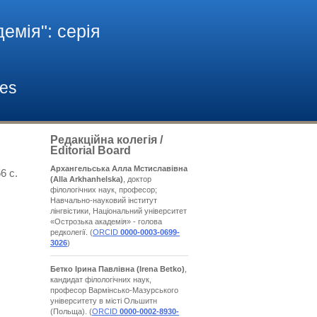
емія": cерія
ies
Редакційна колегія /
Editorial Board
Архангельська Алла Мстиславівна
6 с.
(Alla Arkhanhelska)
, доктор
філологічних наук, професор;
Навчально-науковий інститут
лінгвістики, Національний університет
«Острозька академія» - голова
редколегії. (
ORCID
0000-0003-0699-
3026
)
Бетко Ірина Павлівна
(Irena Betko)
,
кандидат філологічних наук,
професор Вармінсько-Мазурського
університету в місті Ольшитн
(Польща). (
ORCID
0000-0002-8930-