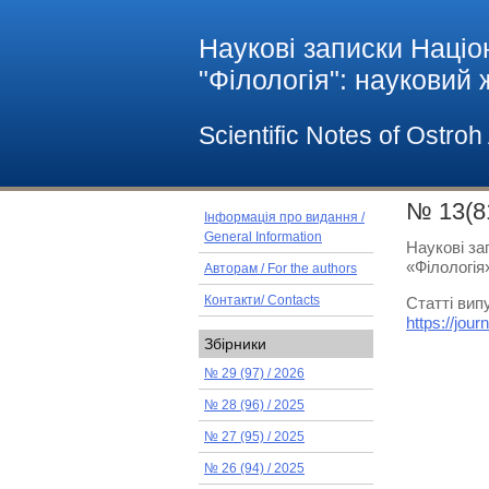
Наукові записки Націо
"Філологія": науковий
Scientific Notes of Ostro
№ 13(81
Інформація про видання /
General Information
Наукові за
«Філологія
Авторам / For the authors
Статті вип
Контакти/ Contacts
https://jou
Збірники
№ 29 (97) / 2026
№ 28 (96) / 2025
№ 27 (95) / 2025
№ 26 (94) / 2025