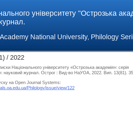
нального університету "Острозька акад
 журнал.
h Academy National University, Philology Ser
) / 2022
писки Національного університету «Острозька академія»: серія
»: науковий журнал. Острог : Вид-во НаУОА, 2022. Вип. 13(81). 35
уску на Open Journal Systems:
rnals.oa.edu.ua/Philology/issue/view/122