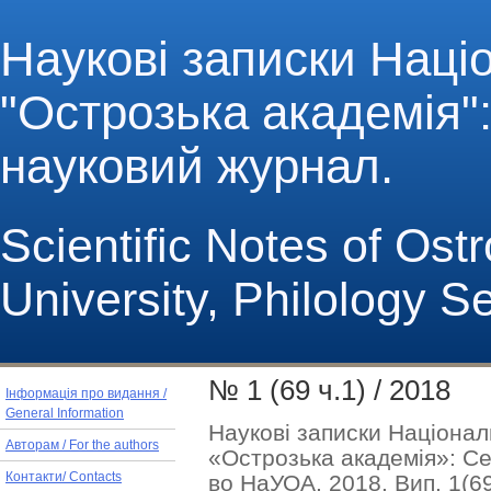
Наукові записки Наці
"Острозька академія": 
науковий журнал.
Scientific Notes of Os
University, Philology S
№ 1 (69 ч.1) / 2018
Інформація про видання /
General Information
Наукові записки Націонал
Авторам / For the authors
«Острозька академія»: Сер
во НаУОА, 2018. Вип. 1(69)
Контакти/ Contacts