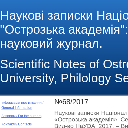
Наукові записки Наці
"Острозька академія": 
науковий журнал.
Scientific Notes of Os
University, Philology S
№68/2017
Інформація про видання /
General Information
Наукові записки Націонал
Авторам / For the authors
«Острозька академія». Се
Вид-во НаУОА, 2017. – Вип
Контакти/ Contacts